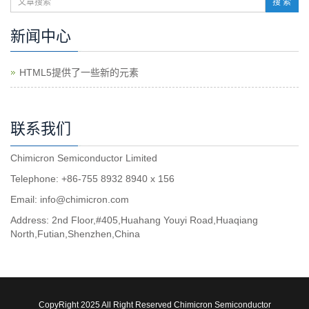
搜 索
新闻中心
HTML5提供了一些新的元素
联系我们
Chimicron Semiconductor Limited
Telephone: +86-755 8932 8940 x 156
Email:
info@chimicron.com
Address: 2nd Floor,#405,Huahang Youyi Road,Huaqiang
North,Futian,Shenzhen,China
CopyRight 2025 All Right Reserved Chimicron Semiconductor