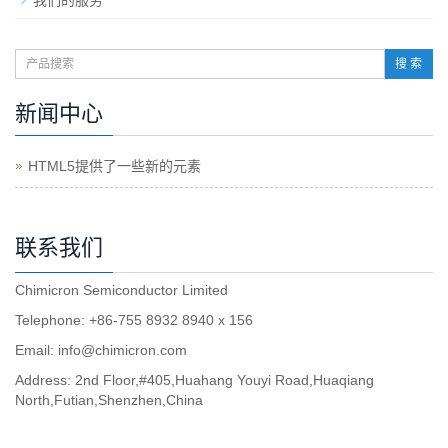
我们的服务
搜 索
新闻中心
HTML5提供了一些新的元素
联系我们
Chimicron Semiconductor Limited
Telephone: +86-755 8932 8940 x 156
Email:
info@chimicron.com
Address: 2nd Floor,#405,Huahang Youyi Road,Huaqiang
North,Futian,Shenzhen,China